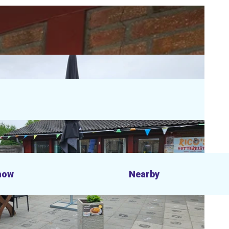
now
Nearby