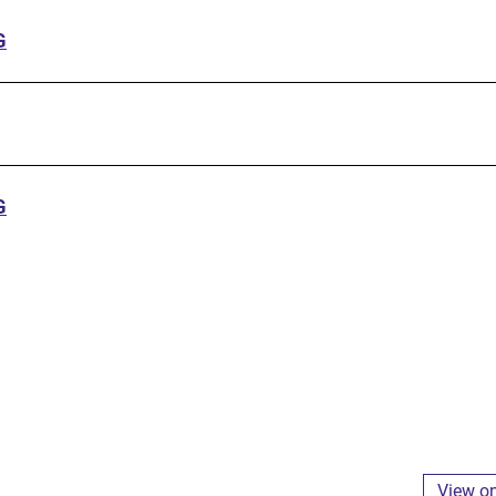
G
G
View o