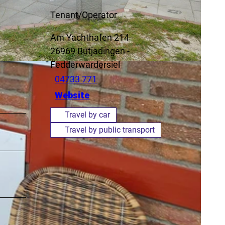
Tenant/Operator
Am Yachthafen 214
26969
Butjadingen
-
Fedderwardersiel
04733 771
Website
Travel by car
Travel by public transport