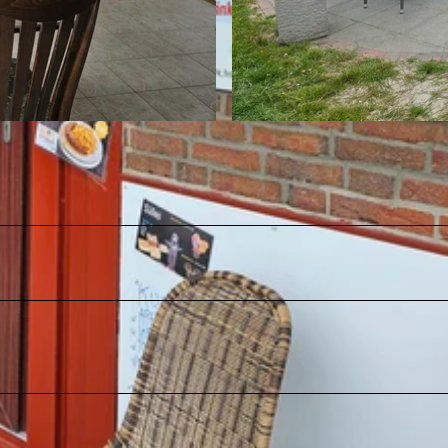
©
CC-BY