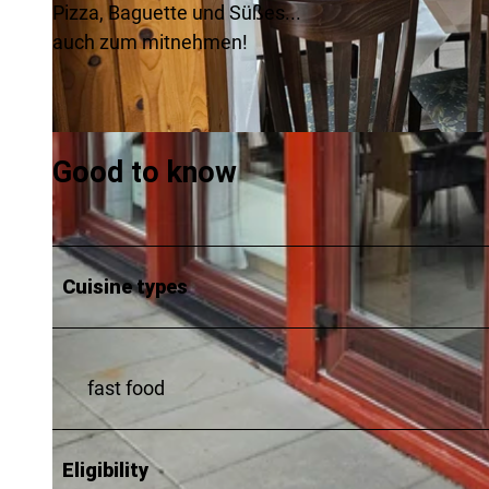
Pizza, Baguette und Süßes...
auch zum mitnehmen!
©
CC-BY
Good to know
Cuisine types
fast food
Eligibility